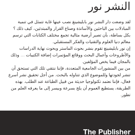
النشر نور
لقد وضعت دار النشر نور بابليشينغ نصب عينها غاية تتمثل في تنمية
المبادلات بين الباحثين والأساتذة وصناع القرار والمبتدئين، كيف ذلك ؟
بكل بساطة، بأن تصير أرضية مثالية تجمع مختلف الكتابات التي ترسم
معالم دنيا العلوم والتقنيات والفكر المستقبلي.
إن نور بابليشينغ تقوم بنشر بحوث الماستر وبحوث نهاية الدراسات
والأطروحات وأعمال البحث ووقائع المؤتمرات إضافة الكتيبات … وذلك
بالمجان فيما يخص المؤلفين.
من بين المنشورات الجامعية المتعددة، فإننا ننتقي تلك التي تستحق أن
تنشر لجودتها وللموضوع الذي تتناوله بالبحث. من أجل تحقيق نشر أسرع
فعال، فإننا نعتمد تكنولوجيا حديثة من قبيل الطباعة عند الطلب. بهذه
الطريقة، يستطيع العموم أن يلج بسرعة وبيسر إلى ما يعرفه العلم من
تطور.
The Publisher