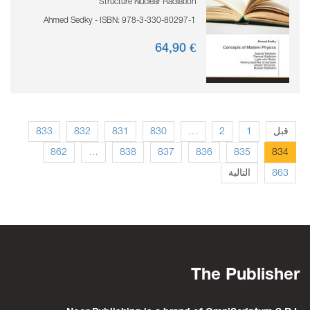
Structure Nuclear Radiation
Ahmed Sedky - ISBN: 978-3-330-80297-1
90
€ 64,
833
832
831
830
…
2
1
قبل
862
…
838
837
836
835
834
التالية
863
The Publisher