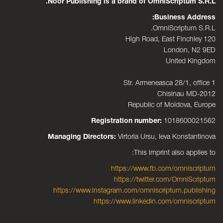
Noor Publishing is a brand of OmniScriptum S.R.L.
Business Address:
OmniScriptum S.R.L.
120 High Road, East Finchley
London, N2 9ED
United Kingdom
Str. Armeneasca 28/1, office 1
Chisinau MD-2012
Republic of Moldova, Europe
Registration number:
1018600021562
Managing Directors:
Virtoria Ursu, Ieva Konstantinova
This imprint also applies to:
https://www.fb.com/omniscriptum
https://twitter.com/OmniScriptum
https://www.instagram.com/omniscriptum.publishing
https://www.linkedin.com/omniscriptum