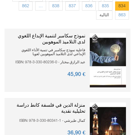
862
…
838
837
836
835
834
التالية
863
نموذج سكامبر لتنمية الإبداع اللغوي
لدى التلاميذ الموهوبين
فاعلية نموذج سكامبر في تنمية الأداء اللغوي
الإبداعي لدى التلاميذ الموهوبين لغويا
عبد الرازق مختار - ISBN: 978-3-330-80236-0
90
€ 45,
منزلة الدين في فلسفة كانط دراسة
تحليلية نقدية
كمال طيرشي - ISBN: 978-3-330-80341-1
90
€ 36,