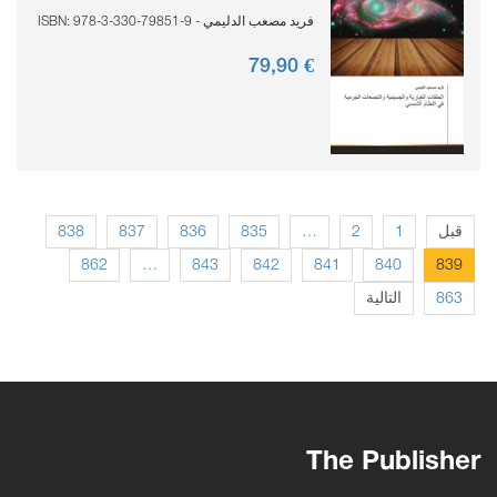
فريد مصعب الدليمي - ISBN: 978-3-330-79851-9
90
€ 79,
838
837
836
835
…
2
1
قبل
862
…
843
842
841
840
839
التالية
863
The Publisher