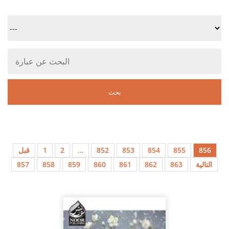
قبل
1
2
…
852
853
854
855
856
857
858
859
860
861
862
863
التالية