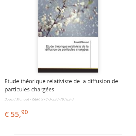
Etude théorique relativiste de la diffusion de
particules chargées
Bouzid Manaut - ISBN: 978-3-330-79783-3
90
€ 55,